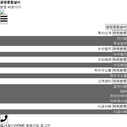
광명종합설비
본문 바로가기
광명종합설비
회사소개
하위분류
인사말
주요업무
누수탐지
하위분류
누수탐지
수도배관
하위분류
수도배관
하수구소통
하위분류
하수구소통
고객센터
하위분류
공지사항
Q&A
온라인예약
자유게시판
시공사례
하위분류
시공사례
즐겨찾기
HOME
회원가입
로그인