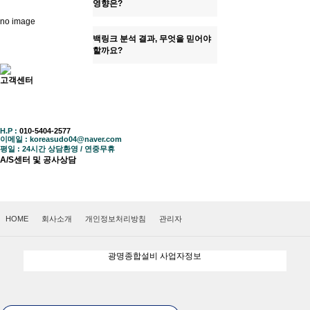
영향은?
no image
백링크 분석 결과, 무엇을 믿어야
할까요?
고객센터
궁금하신 사항은 언제든지 연락주세요.
053-744-7748
H.P :
010-5404-2577
이메일 : koreasudo04@naver.com
평일 : 24시간 상담환영 / 연중무휴
A/S센터 및 공사상담
공사문의연락처
대구경북전지역
010-5404-2577
HOME
회사소개
개인정보처리방침
관리자
광명종합설비 사업자정보