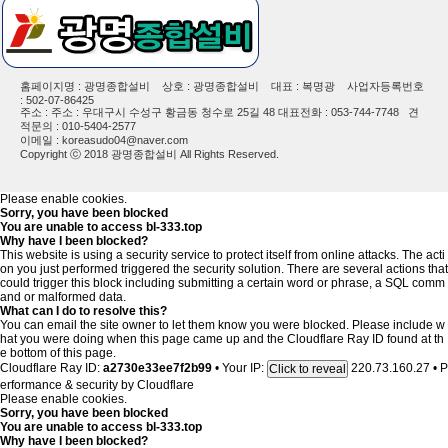
홈페이지명 : 광명종합설비 상호 : 광명종합설비 대표 : 복명광 사업자등록번호
: 502-07-86425
주소 : 주소 : 우대구시 수성구 황금동 청수로 25길 48 대표전화 : 053-744-7748 견
적문의 : 010-5404-2577
이메일 : koreasudo04@naver.com
Copyright ⓒ 2018 광명종합설비 All Rights Reserved.
Please enable cookies.
Sorry, you have been blocked
You are unable to access
bl-333.top
Why have I been blocked?
This website is using a security service to protect itself from online attacks. The acti
on you just performed triggered the security solution. There are several actions that
could trigger this block including submitting a certain word or phrase, a SQL comm
and or malformed data.
What can I do to resolve this?
You can email the site owner to let them know you were blocked. Please include w
hat you were doing when this page came up and the Cloudflare Ray ID found at th
e bottom of this page.
Cloudflare Ray ID:
a2730e33ee7f2b99
•
Your IP:
220.73.160.27
•
P
Click to reveal
erformance & security by
Cloudflare
Please enable cookies.
Sorry, you have been blocked
You are unable to access
bl-333.top
Why have I been blocked?