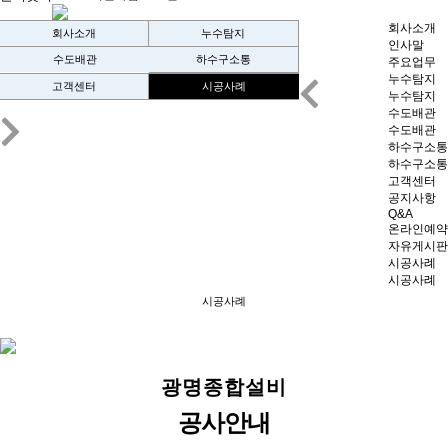
회사소개
회사소개
누수탐지
인사말
수도배관
하수구소통
주요업무
누수탐지
고객센터
시공사례
누수탐지
수도배관
수도배관
하수구소통
하수구소통
고객센터
공지사항
Q&A
온라인예약
자유게시판
시공사례
시공사례
시공사례
광명종합설비
공사안내